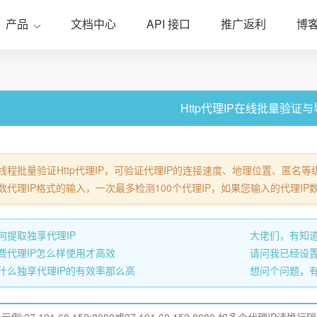
产品
文档中心
API 接口
推广返利
博
Http代理IP在线批量验证
线程批量验证Http代理IP，可验证代理IP的连接速度、地理位置、匿名等级
数代理IP格式的输入，一次最多检测100个代理IP，如果您输入的代理IP
何提取独享代理IP
大佬们，有知道
费代理IP怎么样使用才高效
请问我已经设置了
什么独享代理IP的有效率那么高
想问个问题，