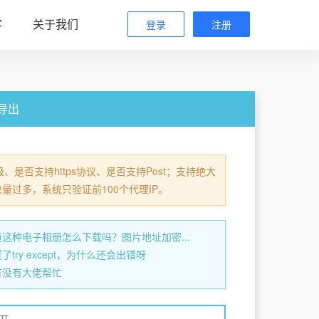
客
关于我们
登录
注册
与导出
、是否支持https协议、是否支持Post；支持绝大
数量过多，系统只验证前100个代理IP。
这种电子相册怎么下载吗？图片地址加密...
try except，为什么还会出错呀
有没有大佬帮忙